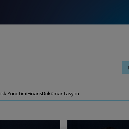
isk Yönetimi
Finans
Dokümantasyon