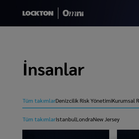
İnsanlar
Tüm takımlar
Denizcilik Risk Yönetimi
Kurumsal R
Tüm takımlar
Istanbul
Londra
New Jersey