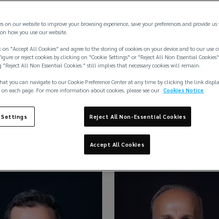
es on our website to improve your browsing experience, save your preferences and provide us
on how you use our website.
 on "Accept All Cookies" and agree to the storing of cookies on your device and to our use o
igure or reject cookies by clicking on "Cookie Settings" or "Reject All Non Essential Cookies"
g "Reject All Non Essential Cookies " still implies that necessary cookies will remain.
hat you can navigate to our Cookie Preference Center at any time by clicking the link displ
 on each page. For more information about cookies, please see our
Cookies Notice
 Settings
Reject All Non-Essential Cookies
n Akıncı
Ebru Arslan
on ve Raporlama Müdürü
Mutabakat Yönetmeni
Accept All Cookies