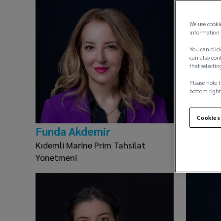
We use cooki
information 
You can click
can also conf
that selectin
Please note t
bottom right
Cookies
Funda Akdemir
Yasemi
Kıdemli Marine Prim Tahsilat
Operasy
Yonetmeni