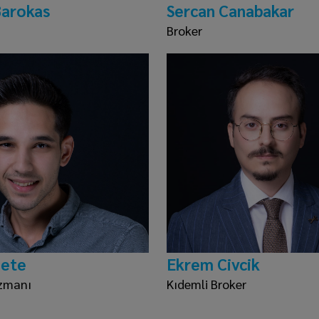
Barokas
Sercan Canabakar
Broker
Çete
Ekrem Civcik
zmanı
Kıdemli Broker