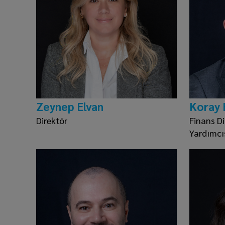
Zeynep Elvan
Koray 
Direktör
Finans D
Yardımcı