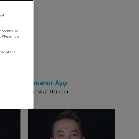
 with
f cookies. You
. Please note
ayed at the
Senanur Aşçı
Tahsilat Uzmanı