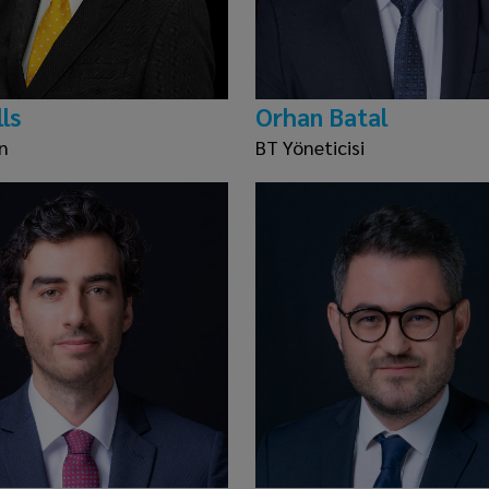
ls
Orhan Batal
n
BT Yöneticisi