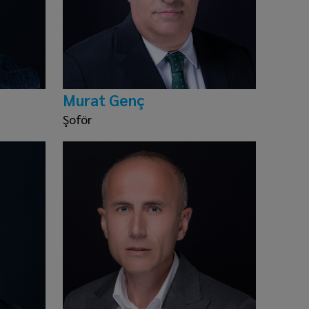
Murat Genç
Şoför