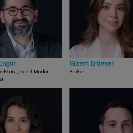
Engür
Gizem Erdeşer
irektörü, Genel Müdür
Broker
sı