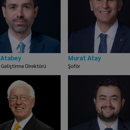
 Atabey
Murat Atay
 Geliştirme Direktörü
Şoför