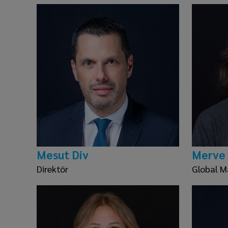
Mesut Div
Merve
Direktör
Global M